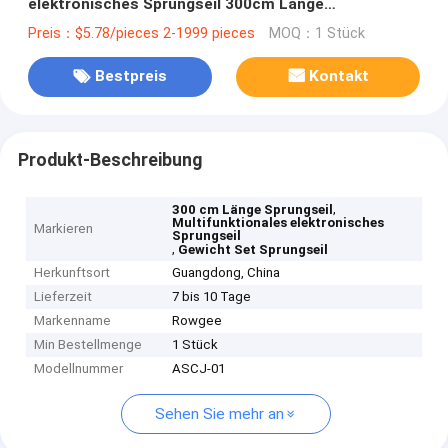
elektronisches Sprungseil 300cm Länge
Gewichtssatz von 20-110 kg
Preis：$5.78/pieces 2-1999 pieces
MOQ：1 Stück
Bestpreis
Kontakt
Produkt-Beschreibung
,
300 cm Länge Sprungseil
Multifunktionales elektronisches
Markieren
Sprungseil
,
Gewicht Set Sprungseil
Herkunftsort
Guangdong, China
Lieferzeit
7 bis 10 Tage
Markenname
Rowgee
Min Bestellmenge
1 Stück
Modellnummer
ASCJ-01
Sehen Sie mehr an