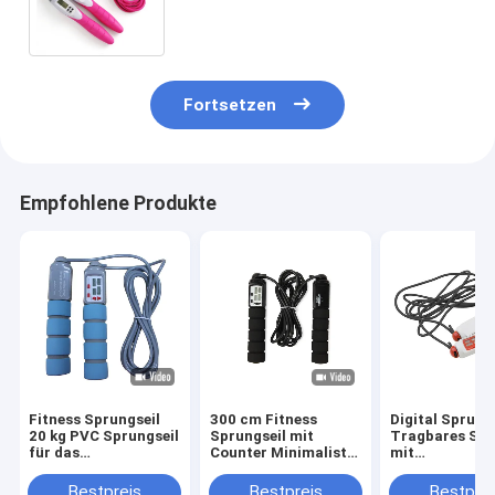
Gewichtssatz von 20-110 kg
Fortsetzen
Empfohlene Produkte
Fitness Sprungseil
300 cm Fitness
Digital Sprung
20 kg PVC Sprungseil
Sprungseil mit
Tragbares Spr
für das
Counter Minimalist
mit
Fitnesstraining mit
für
Trainingszeite
PP-Griff OK-168
maßgeschneiderte
und Runden-Zä
Bestpreis
Bestpreis
Bestprei