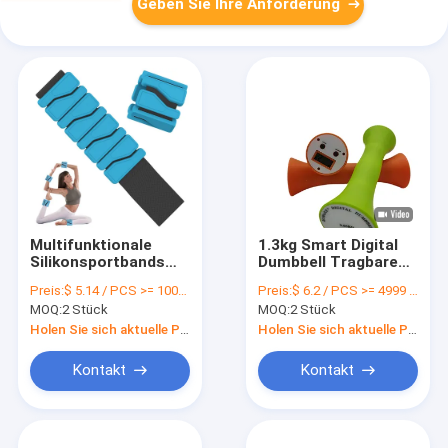
Geben Sie Ihre Anforderung
Multifunktionale
1.3kg Smart Digital
Silikonsportbands
Dumbbell Tragbare
für Handgelenk und
Handgewichte für
Preis:
$ 5.14 / PCS >= 1000 PCS
Preis:
$ 6.2 / PCS >= 4999 PCS
Knöchel
Muskeln
MOQ:
2 Stück
MOQ:
2 Stück
Holen Sie sich aktuelle Preis
Holen Sie sich aktuelle Preis
Kontakt
Kontakt