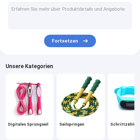
Pickleball
Handgreifer
Yoga
Fortsetzen
Alarmuhr
Sport-Sets
Unsere Kategorien
Andere Sportartikel
Sportwasserflasche
Diffusor für ätherische Öle
Freizeit-Elektronische Serie
Digitales Sprungseil
Seilspringen
Schrittzähler