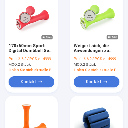
170x60mm Sport
Weigert sich, die
Digital Dumbbell Set
Anwendungen zu
Heim Fitnessstudio
ändern.
Preis:
$ 6.2 / PCS >= 4999 PCS
Preis:
$ 6.2 / PCS >= 4999 PCS
Abnehmen Leichtes
MOQ:
2 Stück
MOQ:
2 Stück
Handgewicht Set
Holen Sie sich aktuelle Preis
Holen Sie sich aktuelle Preis
Kontakt
Kontakt
Zu Hause
Produkte
Videos