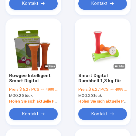
Kontakt
Kontakt
Rowgee Intelligent
Smart Digital
Smart Digital
Dumbbell 1,3 kg für
Dumbbell Set für
Frauen und
Preis:
$ 6.2 / PCS >= 4999 PCS
Preis:
$ 6.2 / PCS >= 4999 PCS
persönliche
Jugendliche zum
MOQ:
2 Stück
MOQ:
2 Stück
Trainingseinheiten
Muskelaufbau
Holen Sie sich aktuelle Preis
Holen Sie sich aktuelle Preis
Kontakt
Kontakt