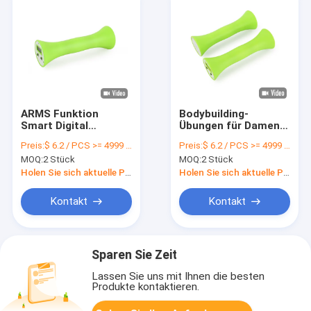
ARMS Funktion
Bodybuilding-
Smart Digital
Übungen für Damen
Dumbbell für Frauen
Kleine Hanteln für
Preis:
$ 6.2 / PCS >= 4999 PCS
Preis:
$ 6.2 / PCS >= 4999 PCS
Leichtgewicht Grüne
Heimgymnastik
MOQ:
2 Stück
MOQ:
2 Stück
Farbe
Holen Sie sich aktuelle Preis
Holen Sie sich aktuelle Preis
Kontakt
Kontakt
Sparen Sie Zeit
Lassen Sie uns mit Ihnen die besten
Produkte kontaktieren.