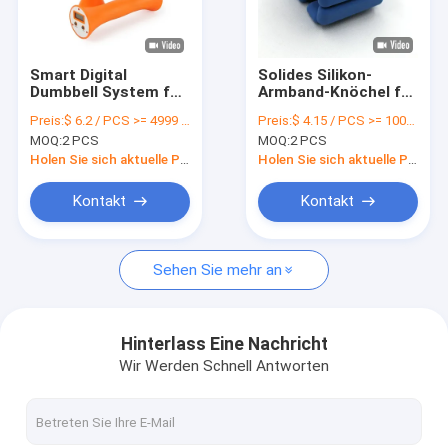
Über uns
Werksbesichtigung
Smart Digital
Solides Silikon-
Dumbbell System für
Armband-Knöchel für
Qualitätskontrolle
individuell gestaltete
tägliche
Preis:
$ 6.2 / PCS >= 4999 PCS
Preis:
$ 4.15 / PCS >= 1000 PCS
Fitness-Routinen
Sportaktivitäten zu
MOQ:
2 PCS
MOQ:
2 PCS
1300G/Set
Hause und Fitness
Kontakt mit uns
Holen Sie sich aktuelle Preis
Holen Sie sich aktuelle Preis
Neuigkeiten
Kontakt
Kontakt
Bitte um ein Angebot
Sehen Sie mehr an
Digitales Sprungseil
Hinterlass Eine Nachricht
Wir Werden Schnell Antworten
Seilspringen
Schrittzähler