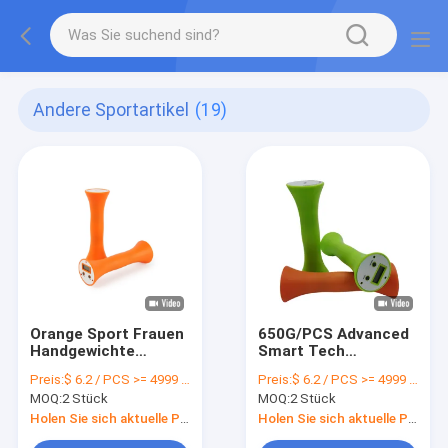
Andere Sportartikel
(19)
Orange Sport Frauen
650G/PCS Advanced
Handgewichte
Smart Tech
Intelligente Hantel
Dumbbells für
Preis:
$ 6.2 / PCS >= 4999 PCS
Preis:
$ 6.2 / PCS >= 4999 PCS
für Aerobic in der
Ferntracking der
MOQ:
2 Stück
MOQ:
2 Stück
Schule
Fitness
Holen Sie sich aktuelle Preis
Holen Sie sich aktuelle Preis