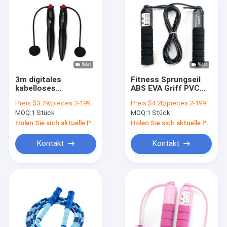
3m digitales
Fitness Sprungseil
kabelloses
ABS EVA Griff PVC
Sprungseil mit Kugel
Draht
Preis:
$3.79/pieces 2-1999 pieces
Preis:
$4.20/pieces 2-1999 pieces
und drahtlosem
Geschwindigkeit
MOQ:
1 Stück
MOQ:
1 Stück
Befestigungswerkzeug
Sprungseil für
Erwachsene Kind
Holen Sie sich aktuelle Preis
Holen Sie sich aktuelle Preis
Sport
Kontakt
Kontakt