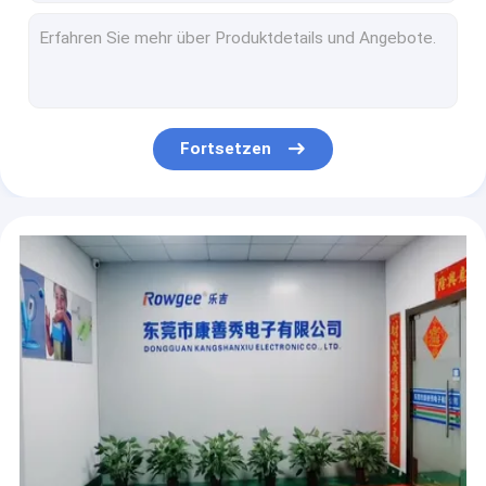
LED-Anzeige Kabellose Sprungseile mit Smart Counter Kalorienberechnung Zeit Einstellung
Fitness Sprungseil Ok-168 Fitnessstudio Erwachsene Kind Sprungseil Direkt verstellbares Lager Geschwindigkeitsseil
Rechteckige rosa Silikon tragbare Schritt-Tracker einfache Handgelenk Schrittmesser
Multifunktionale wasserdichte Schrittmesseruhre für Damen
Fitness Sprungseil Upgrade Gewichtstragende Sprungseil Polyester Nylon Dicke Seil Verbessertes Fitnesstraining
Fortsetzen
Entfernungszähler Fitness-Fußmessgerät Uhr Schritt Kalorien-Tracker Silikon
RoSH Smart Sprungseil mit schnurlosem Ball für effektives Aerobic Training
EMC ROHS Reach zertifizierte Schlanke Schrittmesser Armband Entfernung bis 1999.99Km/1263.99Miles
L24*Dia 3,7cm 3D-Fitness-Fußmessuhr Uhr mit Kalorienverbrennung Entfernung Zeit Anzeige
Gewichtet, kabelloses Indoor-Sprungseil für aerobes Training 20 kg Kapazität