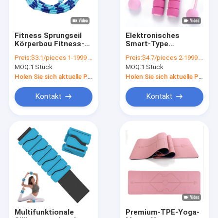
Fitness Sprungseil
Elektronisches
Körperbau Fitness-
Smart-Type
Ausrüstung Anzeige
Kabelloses
Preis:
$3.1/pieces 1-1999 pieces
Preis:
$4.7/pieces 2-1999 pieces
Bambus Sprungseil
Sprungseil mit
MOQ:
1 Stück
MOQ:
1 Stück
Multikolor-Zähler
Holen Sie sich aktuelle Preis
Holen Sie sich aktuelle Preis
Kontakt
Kontakt
Zu Hause
Produkte
Videos
Multifunktionale
Premium-TPE-Yoga-