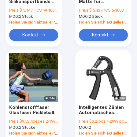
Silikonsportbands
Matte für
Über uns
für Handgelenk und
verbessertes
Preis:
$ 5.14 / PCS >= 1000 PCS
Preis:
$ 5.43 /PCS 5-1000 PCS
Knöchel
Gleichgewicht und
MOQ:
2 Stück
MOQ:
2 Stück
unerschütterliche
Werksbesichtigung
Konzentration
Holen Sie sich aktuelle Preis
Holen Sie sich aktuelle Preis
während der Übung
Qualitätskontrolle
Kontakt
Kontakt
Kontakt mit uns
Neuigkeiten
Bitte um ein Angebot
Digitales Sprungseil
Kohlenstofffaser
Intelligentes Zählen
Glasfaser Pickleball
Automatisches
Seilspringen
Paddles PP
Handgelenk-
Preis:
$9.58 /pieces 2-1999 pieces
Preis:
$3.2/pcs 1-2999 pcs , $2.9 /pcs >= 3000 pcs
Honigtuch UV
Übungsgerät
Schrittzähler
MOQ:
2 Stücke
MOQ:
2
gedruckte Paddel Set
Handgripper Handgrip
Trainingstool
Holen Sie sich aktuelle Preis
Holen Sie sich aktuelle Preis