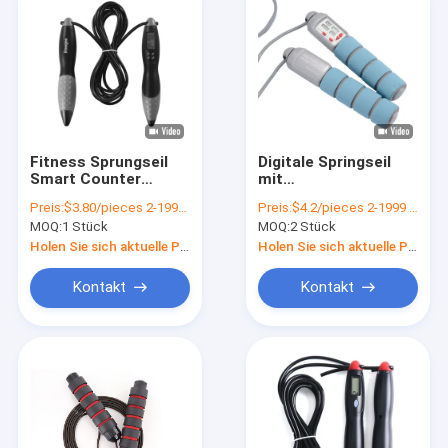
Fitness Sprungseil
Digitale Springseil
Smart Counter
mit
Sprungseil für
batteriebetriebenem
Preis:
$3.80/pieces 2-1999 pieces
Preis:
$4.2/pieces 2-1999 pieces
allgemeine
Schleifenzähler und
MOQ:
1 Stück
MOQ:
2 Stück
Gesundheit und
Trainings-Timer für
Wohlbefinden
verbesserte Fitness
Holen Sie sich aktuelle Preis
Holen Sie sich aktuelle Preis
und Muskelaufbau
Kontakt
Kontakt