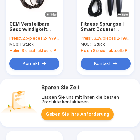
OEM Verstellbare
Fitness Sprungseil
Geschwindigkeit
Smart Counter
Fitness Sprungseil
Digitales Sprungseil
Preis:
$2.5/pieces 2-1999 pieces
Preis:
$3.29/pieces 2-1999 pieces
Rot für Mann Frau
Für Fitness Übung
MOQ:
1 Stück
MOQ:
1 Stück
Muskeln aufbauen
Schule Fitnessstudio
Geschenk
Holen Sie sich aktuelle Preis
Holen Sie sich aktuelle Preis
Kontakt
Kontakt
Sparen Sie Zeit
Lassen Sie uns mit Ihnen die besten
Produkte kontaktieren.
Geben Sie Ihre Anforderung