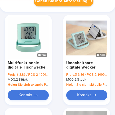
Geben Sie Ihre Anforderung
Multifunktionale
Umschaltbare
digitale Tischwecker
digitale Wecker
mit Kalender- und
1127818 MM 1 LR44
Preis:
$ 3.86 / PCS 2-1999 PCS
Preis:
$ 3.86 / PCS 2-1999 PCS
Temperaturanzeige
Multifunktionell
MOQ:
2 Stück
MOQ:
2 Stück
Holen Sie sich aktuelle Preis
Holen Sie sich aktuelle Preis
Kontakt
Kontakt