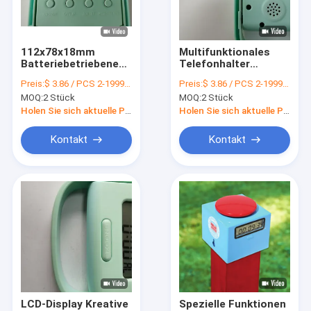
Über uns
Werksbesichtigung
112x78x18mm
Multifunktionales
Batteriebetriebene
Telefonhalter
Qualitätskontrolle
digitale Uhr und
Digitalarm mit
Preis:
$ 3.86 / PCS 2-1999 PCS
Preis:
$ 3.86 / PCS 2-1999 PCS
Telefonhalter
Temperatur und
MOQ:
2 Stück
MOQ:
2 Stück
Kombination
elektronischer
Kontakt mit uns
Bewegung
Holen Sie sich aktuelle Preis
Holen Sie sich aktuelle Preis
Neuigkeiten
Kontakt
Kontakt
Bitte um ein Angebot
Digitales Sprungseil
Seilspringen
Schrittzähler
LCD-Display Kreative
Spezielle Funktionen