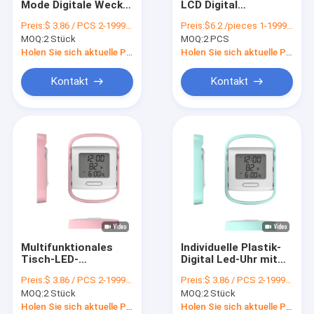
Mode Digitale Wecker
LCD Digital
Pickleball
mit
Countdown Timer
Preis:
$ 3.86 / PCS 2-1999 PCS
Preis:
$6.2 /pieces 1-1999 pieces
Innenraumtemperatur
Rotknopf Buzzer
MOQ:
Handgreifer
2 Stück
MOQ:
2 PCS
Countdown Timer
Holen Sie sich aktuelle Preis
Holen Sie sich aktuelle Preis
Yoga
Kontakt
Kontakt
Alarmuhr
Sport-Sets
Andere Sportartikel
Sportwasserflasche
Diffusor für ätherische Öle
Multifunktionales
Individuelle Plastik-
Freizeit-Elektronische Serie
Tisch-LED-
Digital Led-Uhr mit
Digitaluhrbildschirm
modernem
Preis:
$ 3.86 / PCS 2-1999 PCS
Preis:
$ 3.86 / PCS 2-1999 PCS
mit Kalender- und
Sonnenaufgang
MOQ:
2 Stück
MOQ:
2 Stück
Temperaturanzeige
Alarm
Holen Sie sich aktuelle Preis
Holen Sie sich aktuelle Preis