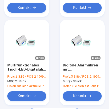
Kontakt
Kontakt
Multifunktionales
Digitale Alarmuhren
Tisch-LED-Digitaluhr-
mit
Portable Display mit
Temperaturkalender
Preis:
$ 3.86 / PCS 2-1999 PCS
Preis:
$ 3.86 / PCS 2-1999 PCS
Kalender- und
und
MOQ:
2 Stück
MOQ:
2 Stück
Temperaturanzeige
Schlummerfunktion
Holen Sie sich aktuelle Preis
Holen Sie sich aktuelle Preis
Kontakt
Kontakt