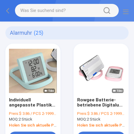
Alarmuhr
(25)
Individuell
Rowgee Batterie-
angepasste Plastik-
betriebene Digitaluhr
Alarmuhr mit
Smart Digitaluhr für
Preis:
$ 3.86 / PCS 2-1999 PCS
Preis:
$ 3.86 / PCS 2-1999 PCS
modernem
Schüler Schule
MOQ:
2 Stück
MOQ:
2 Stück
Sonnenaufgangsalarm
Holen Sie sich aktuelle Preis
Holen Sie sich aktuelle Preis