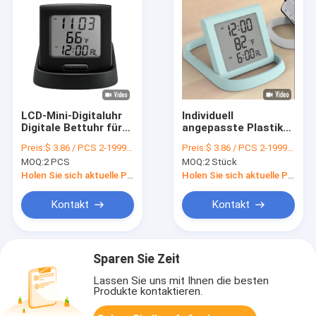
LCD-Mini-Digitaluhr
Individuell
Digitale Bettuhr für
angepasste Plastik-
Familie und
Alarmuhr mit
Preis:
$ 3.86 / PCS 2-1999 PCS
Preis:
$ 3.86 / PCS 2-1999 PCS
modisches Design
modernem
MOQ:
2 PCS
MOQ:
2 Stück
Sonnenaufgangsalarm
Holen Sie sich aktuelle Preis
Holen Sie sich aktuelle Preis
Kontakt
Kontakt
Sparen Sie Zeit
Lassen Sie uns mit Ihnen die besten
Produkte kontaktieren.