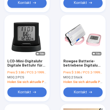
Kontakt
Kontakt
LCD-Mini-Digitaluhr
Rowgee Batterie-
Digitale Bettuhr für
betriebene Digitaluhr
Familie und
Smart Digitaluhr für
Preis:
$ 3.86 / PCS 2-1999 PCS
Preis:
$ 3.86 / PCS 2-1999 PCS
modisches Design
Schüler Schule
MOQ:
2 PCS
MOQ:
2 Stück
Holen Sie sich aktuelle Preis
Holen Sie sich aktuelle Preis
Kontakt
Kontakt