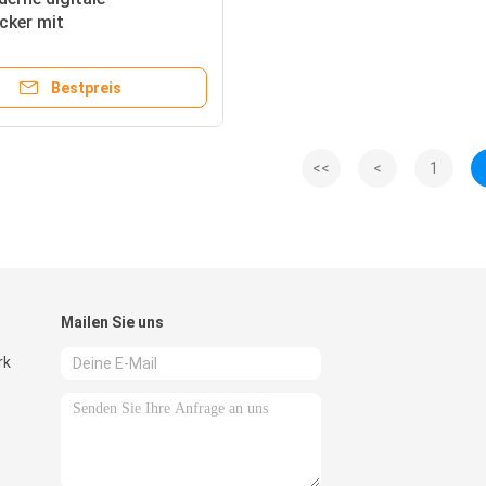
cker mit
turanzeige und
nktion
Bestpreis
<<
<
1
Mailen Sie uns
rk