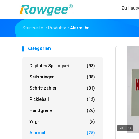
Zu Haus
Startseite
Produkte
Alarmuhr
Kategorien
Digitales Sprungseil
(98)
Seilspringen
(38)
Schrittzähler
(31)
Pickleball
(12)
Handgreifer
(26)
Yoga
(5)
Alarmuhr
(25)