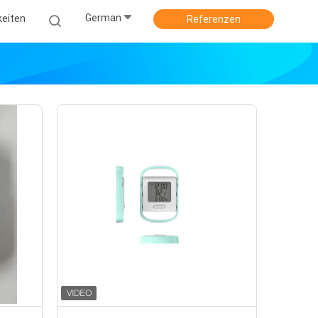
German
keiten
Referenzen