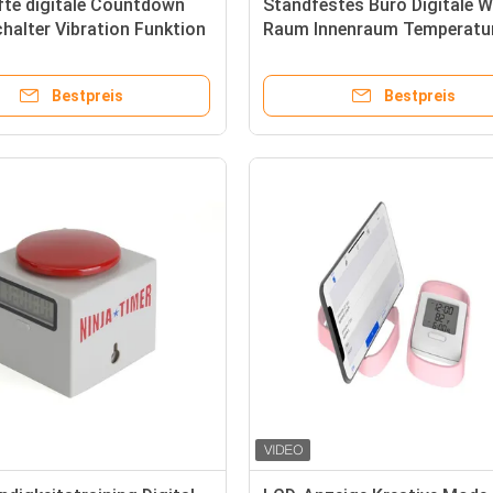
fte digitale Countdown
Standfestes Büro Digitale 
halter Vibration Funktion
Raum Innenraum Temperatu
lienspiel
Wecker am Bett
Bestpreis
Bestpreis