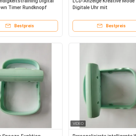
digkeitstraining Digital
LCD-Anzeige Kreative Mode
wn Timer Rundknopf
Digitale Uhr mit
r Spiel Timer
Innenraumtemperatur
Bestpreis
Bestpreis