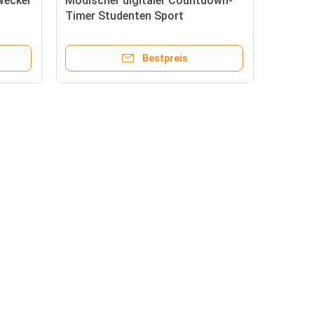
 Wecker
Modischer digitaler Countdown-
Timer Studenten Sport
Countdown-Timer
Bestpreis