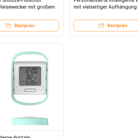
 Snooze-Funktion
Personalisierte intelligente
 Reisewecker mit großem
mit vielseitiger Aufhängung
play
Bestpreis
Bestpreis
erne digitale