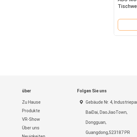
Tischwe
Tempera
Alarmfu
über
Folgen Sie uns
Zu Hause
Gebäude Nr. 4, Industriepa
Produkte
BaiDai, DaoJiaoTown,
VR-Show
Dongguan,
Über uns
Guangdong,523187 PR
Neuigkeiten