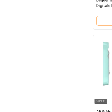
Bequeme
Digitale
LCD-Dis
ABS-Mod