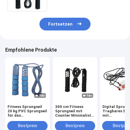
Sport
Fortsetzen
Empfohlene Produkte
Fitness Sprungseil
300 cm Fitness
Digital Sprung
20 kg PVC Sprungseil
Sprungseil mit
Tragbares Spr
für das
Counter Minimalist
mit
Fitnesstraining mit
für
Trainingszeite
PP-Griff OK-168
maßgeschneiderte
und Runden-Zä
Bestpreis
Bestpreis
Bestprei
Baby Blau Farbe
Sportwerkzeug
für effektives