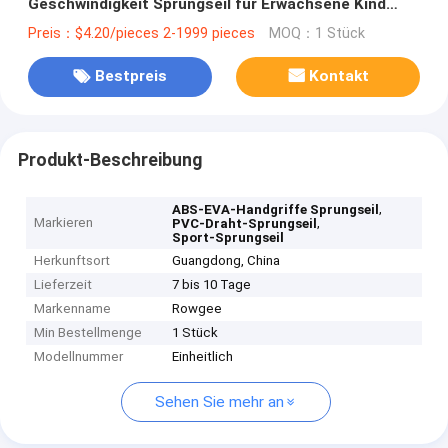
Geschwindigkeit Sprungseil für Erwachsene Kind
Sport
Preis：$4.20/pieces 2-1999 pieces
MOQ：1 Stück
Bestpreis
Kontakt
Produkt-Beschreibung
,
ABS-EVA-Handgriffe Sprungseil
Markieren
,
PVC-Draht-Sprungseil
Sport-Sprungseil
Herkunftsort
Guangdong, China
Lieferzeit
7 bis 10 Tage
Markenname
Rowgee
Min Bestellmenge
1 Stück
Modellnummer
Einheitlich
Sehen Sie mehr an