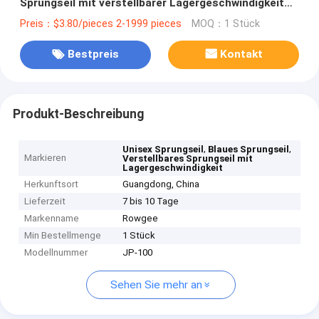
Sprungseil mit verstellbarer Lagergeschwindigkeit
Sprung JP-100
Preis：$3.80/pieces 2-1999 pieces
MOQ：1 Stück
Bestpreis
Kontakt
Produkt-Beschreibung
,
,
Unisex Sprungseil
Blaues Sprungseil
Markieren
Verstellbares Sprungseil mit
Lagergeschwindigkeit
Herkunftsort
Guangdong, China
Lieferzeit
7 bis 10 Tage
Markenname
Rowgee
Min Bestellmenge
1 Stück
Modellnummer
JP-100
Sehen Sie mehr an