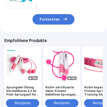
Lagergeschwindigkeit Sprung JP-
100
Fortsetzen
Empfohlene Produkte
Sprungseil-Übung
RoSH-zertifizierte
RoSH Anpassu
Verstellbares 2,5 M-
Heim-Fitness
Fitness Sprung
Pink-Sprungseil für
Kabellose Sprungseil
Training für
hohe und niedrige
22cm drahtlos für
Anfänger
Intensität Aerobic-
Frau Teenager
Personalisiert
Bestpreis
Bestpreis
Bestprei
Übung JP-100
Farbe