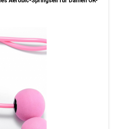
des Aerobic-Springseil für Damen OK-