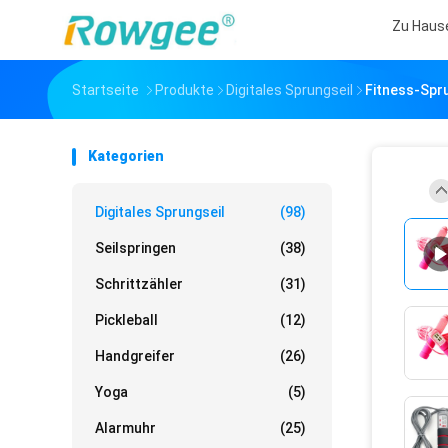
Zu Haus
Startseite
Produkte
Digitales Sprungseil
Fitness-Spr
Kategorien
Digitales Sprungseil
(98)
Seilspringen
(38)
Schrittzähler
(31)
Pickleball
(12)
Handgreifer
(26)
Yoga
(5)
Alarmuhr
(25)