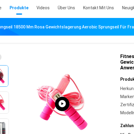
e
Produkte
Videos
Über Uns
Kontakt Mit Uns
Neuig
ungseil 18500 Mm Rosa Gewichtslagerung Aerobic Sprungseil Für 
Fitne
Gewic
Anwen
Produk
Herkun
Marke
Zertifi
Model
Zahlun