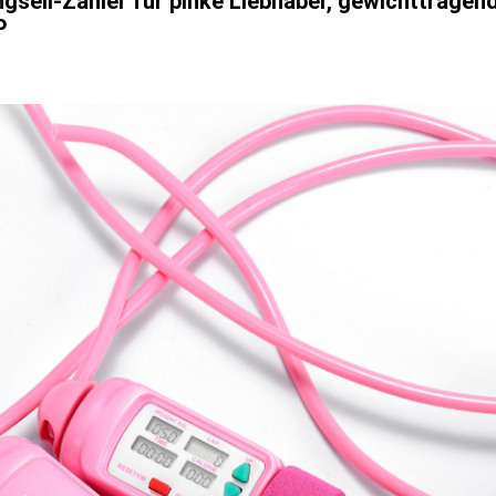
ngseil-Zähler für pinke Liebhaber, gewichttragen
P