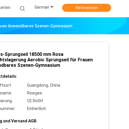
German
keiten
Referenzen
Frauen Anwendbares Szenen-Gymnasium
ss-Sprungseil 18500 mm Rosa
htslagerung Aerobic Sprungseil für Frauen
dbares Szenen-Gymnasium
tdetails:
ftsort:
Guangdong, China
nname:
Rowgee
zierung:
CE RoSH
lnummer:
Einheitlich
g und Versand AGB: