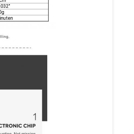
0cm
032"
0g
inuten