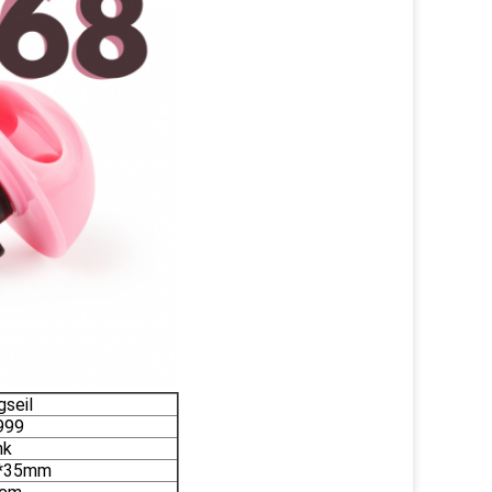
gseil
u 9999
nk
5*35mm