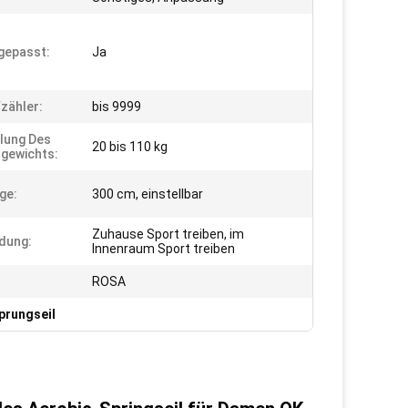
gepasst:
Ja
fzähler:
bis 9999
llung Des
20 bis 110 kg
gewichts:
ge:
300 cm, einstellbar
Zuhause Sport treiben, im
dung:
Innenraum Sport treiben
ROSA
prungseil