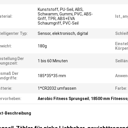
Kunststoff, PU-Seil, ABS,
Schwamm, Gummi, PVC, ABS-
terial:
Ist_an
Griff, TPR, ABS+EVA
Schaumgriff, PVC-Seil
telligenter Typ:
Sensor, elektronisch, digital
Schlei
Einste
wicht:
180g
Körper
nstellung Der
1 bis 60 Minuten
Seillän
ungszeit:
usmaß Der
185*35*35 mm
Anwen
ndgriffe:
tterie:
1*CR2032 umfassen
Farbe:
rvorheben:
Aerobic Fitness Sprungseil
,
18500 mm Fitnesss
kt-Beschreibung