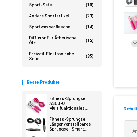
Sport-Sets
(10)
Andere Sportartikel
(23)
Sportwasserflasche
(14)
Diffusor Für Ätherische
(15)
Öle
Freizeit-Elektronische
(35)
Serie
Beste Produkte
Fitness-Sprungseil
ASCJ-01
Multifunktionales
Detail
elektronisches
Sprungseil 300cm
Fitness-Sprungseil
Länge Gewichtssatz
Längenverstellbares
von 20-110 kg
Sprungseil Smart
A
Sensor Typ JP-100 für