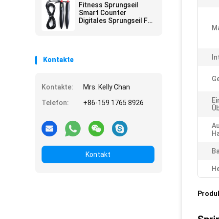
das Fitnessstudio 175
Fitness Sprungseil
X Druckregelung
Smart Counter
Digitales Sprungseil Für
Ma
Fitness Übung Schule
Fitnessstudio
Geschenk
In
Kontakte
Ge
Kontakte:
Mrs. Kelly Chan
Ei
Telefon:
+86-159 1765 8926
Üb
A
Ha
Ba
Kontakt
He
Produ