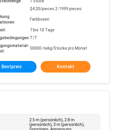
stellmenge:
1 Stück
$4.20/pieces 2-1999 pieces
ckung
Farbboxen
ationen:
eit:
7 bis 10 Tage
gsbedingungen:
T/T
gungsmaterial-
50000-teilig/Stücke pro Monat
it:
Bestpreis
Kontakt
2.5 m (persönlich), 2.8 m
(persönlich), 3 m (persönlich),
Sonstiges, Anpassung