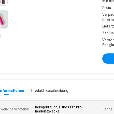
Min Be
Preis:
Verpa
Inform
Lieferz
Zahlun
Versor
Fähigke
informationen
Produkt-Beschreibung
Hausgebrauch, Fitnessstudio,
nwendbare Szene:
Länge:
Handelszwecke