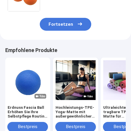
Beweglichkeit Erholt sich schneller
Textur Kompakt Reisefreundlich
Fortsetzen
Empfohlene Produkte
Erdnuss Fascia Ball
Hochleistungs-TPE-
Ultraleichte u
Erhöhen Sie Ihre
Yoga-Matte mit
tragbare TPE-
Selbstpflege Routine
außergewöhnlicher
Matte für
Ziel Tiefe
Stabilität und
Heimstudios u
Muskelknoten
elastischem Kissen
unterwegs
Bestpreis
Bestpreis
Bestprei
Linderung von Stress