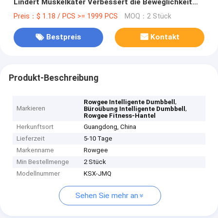
Lindert Muskelkater Verbessert die Beweglichkeit
Erholt sich schneller Textur Kompakt
Preis：$ 1.18 / PCS >= 1999 PCS
MOQ：2 Stück
Reisefreundlich
Bestpreis
Kontakt
Produkt-Beschreibung
,
Rowgee Intelligente Dumbbell
Markieren
,
Büroübung Intelligente Dumbbell
Rowgee Fitness-Hantel
Herkunftsort
Guangdong, China
Lieferzeit
5-10 Tage
Markenname
Rowgee
Min Bestellmenge
2 Stück
Modellnummer
KSX-JMQ
Sehen Sie mehr an