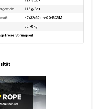
127 Stück
tgewicht:
115 g/Set
nmaß:
47x32x32cm/0.048CBM
50,70 kg
gsfreies Sprungseil
,
nsität