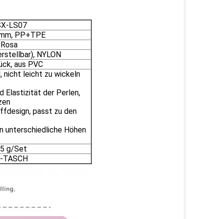
SX-LS07
mm, PP+TPE
Rosa
rstellbar), NYLON
ück, aus PVC
, nicht leicht zu wickeln
nd Elastizität der Perlen,
tzen
iffdesign, passt zu den
an unterschiedliche Höhen
5 g/Set
-TASCH