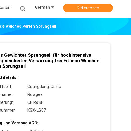
German
keiten
Referenzen
ess Weiches Perlen Sprungseil
ss Gewichtet Sprungseil für hochintensive
ingseinheiten Verwirrung frei Fitness Weiches
n Sprungseil
tdetails:
ftsort:
Guangdong, China
nname:
Rowgee
zierung:
CE RoSH
lnummer:
KSX-LS07
g und Versand AGB: