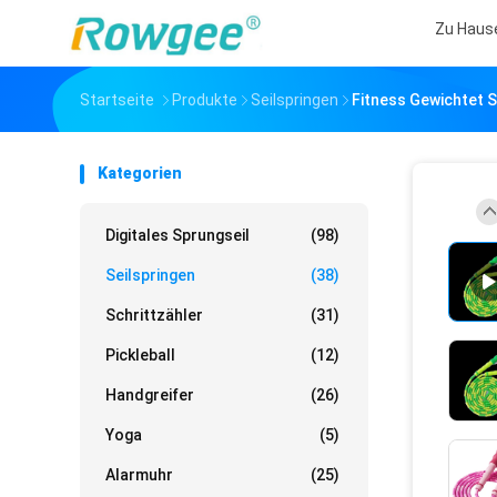
Zu Haus
Startseite
Produkte
Seilspringen
Fitness Gewichtet S
Kategorien
Digitales Sprungseil
(98)
Seilspringen
(38)
Schrittzähler
(31)
Pickleball
(12)
Handgreifer
(26)
Yoga
(5)
Alarmuhr
(25)