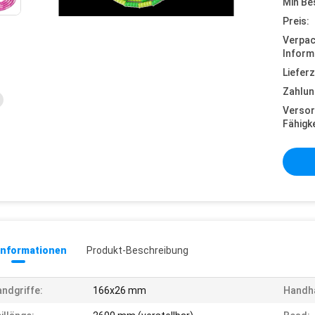
Min Be
Preis:
Verpa
Inform
Lieferz
Zahlun
Versor
Fähigke
informationen
Produkt-Beschreibung
ndgriffe:
166x26 mm
Handha