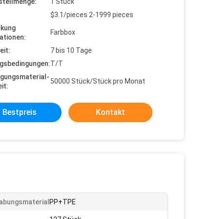
stellmenge:
1 Stück
$3.1/pieces 2-1999 pieces
ckung
Farbbox
ationen:
eit:
7 bis 10 Tage
gsbedingungen:
T/T
gungsmaterial-
50000 Stück/Stück pro Monat
it:
Bestpreis
Kontakt
bungsmaterial:
PP+TPE