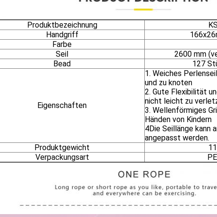
Produktbezeichnung
K
Handgriff
166x26
Farbe
Seil
2600 mm (ve
Bead
127 St
1. Weiches Perlenseil
und zu knoten
2. Gute Flexibilität u
nicht leicht zu verle
Eigenschaften
3. Wellenförmiges Gr
Händen von Kindern
4Die Seillänge kann 
angepasst werden.
Produktgewicht
11
Verpackungsart
PE