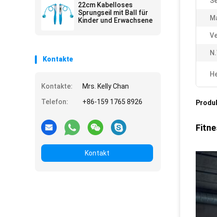
Se
Counter
22cm Kabelloses
Sprungseil mit Ball für
Ma
Kinder und Erwachsene
Ve
N.
Kontakte
He
Kontakte:
Mrs. Kelly Chan
Telefon:
+86-159 1765 8926
Produ
Fitne
Kontakt