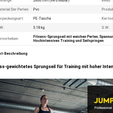
illänge:
2600 mm (verstellbar)
Bead:
terial Der Perlen:
Pvc
Produk
rpackungsart:
PE-Tasche
Karto
W.:
5.18 kg
G.W.:
Fitness-Sprungseil mit weichen Perlen
,
Spannun
rvorheben:
Hochintensives Training und Seilspringen
kt-Beschreibung
ss-gewichtetes Sprungseil für Training mit hoher Inte