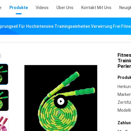
e
Produkte
Videos
Über Uns
Kontakt Mit Uns
Neuig
prungseil Für Hochintensive Trainingseinheiten Verwirrung Frei Fitn
Fitne
Train
Perle
Produk
Herkun
Marke
Zertifi
Model
Zahlun