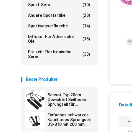
Sport-Sets
(10)
Andere Sportartikel
(23)
Sportwasserflasche
(14)
Diffusor Für Ätherische
(15)
Öle
Freizeit-Elektronische
(35)
Serie
Beste Produkte
Sensor Typ 20cm
Gewichtet Seilloses
Sprungseil für
Detail
kommerzielle Szene
Einfaches schwarzes
Kabelloses Sprungseil
Ha
JS-310 mit 200 mm
Länge und Loop